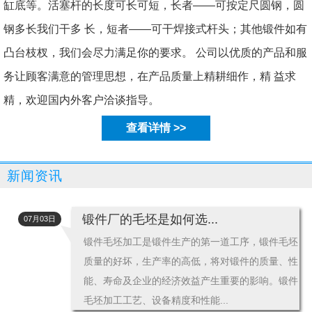
缸底等。活塞杆的长度可长可短，长者——可按定尺圆钢，圆
钢多长我们干多 长，短者——可干焊接式杆头；其他锻件如有
凸台枝杈，我们会尽力满足你的要求。 公司以优质的产品和服
务让顾客满意的管理思想，在产品质量上精耕细作，精 益求
精，欢迎国内外客户洽谈指导。
查看详情 >>
新闻资讯
锻件厂的毛坯是如何选...
07月03日
锻件毛坯加工是锻件生产的第一道工序，锻件毛坯
质量的好坏，生产率的高低，将对锻件的质量、性
能、寿命及企业的经济效益产生重要的影响。锻件
毛坯加工工艺、设备精度和性能...